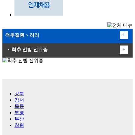
+
척추질환 > 허리
+
· 척추 전방 전위증
허리
목
- 허리 디스크
- 척추관 협착증
- 퇴행성 디스크
강북
- 디스크 내장증
강서
- 척추 분리증
목동
부평
- 척추 전방 전위증
부산
- 척추 측만증
창원
- 척추 압박 골절