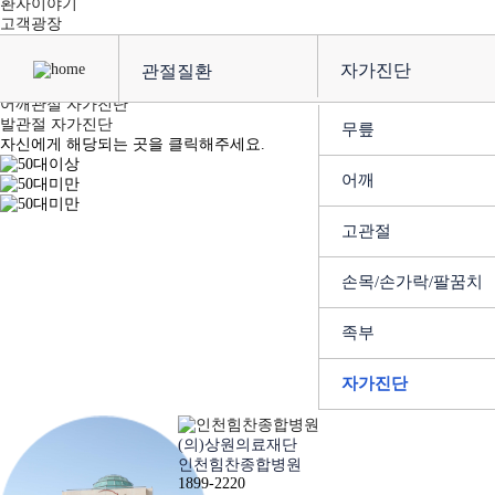
환자이야기
고객광장
무릎관절 자가진단
자가진단
관절질환
무릎관절 자가진단
어깨관절 자가진단
발관절 자가진단
무릎
자신에게 해당되는 곳을 클릭해주세요.
어깨
고관절
손목/손가락/팔꿈치
족부
자가진단
(의)상원의료재단
인천힘찬종합병원
1899-2220