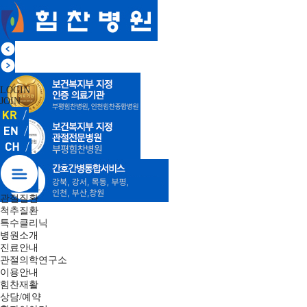
LOGIN
JOIN
관절질환
척추질환
특수클리닉
병원소개
진료안내
관절의학연구소
이용안내
힘찬재활
상담/예약