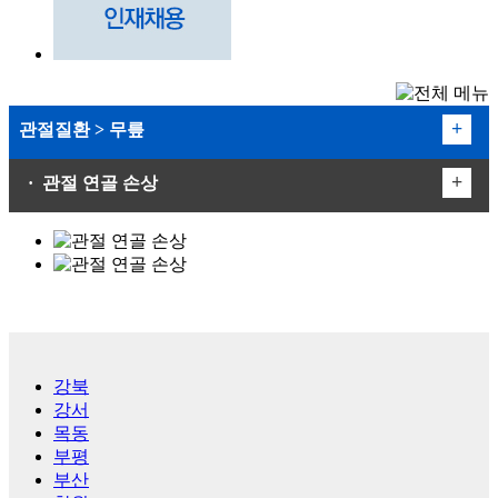
+
관절질환 > 무릎
+
· 관절 연골 손상
무릎
어깨
- 퇴행성 관절염
- 반월상 연골 손상
고관절
- 관절 연골 손상
손목/손가락/팔꿈치
- 무릎 인대 손상
- 기타질환
강북
족부
강서
목동
자가진단
부평
부산