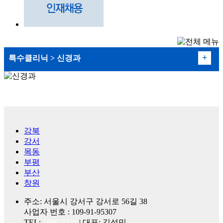
+
특수클리닉 > 신경과
인공관절
로봇 인공관절수술
강북
관절내시경
강서
목동
교정절골술
부평
부산
류마티스관절염
창원
소아정형외과
주소: 서울시 강서구 강서로 56길 38
사업자 번호 : 109-91-95307
기형교정
TEL:
1899-2228
| 대표: 김성민