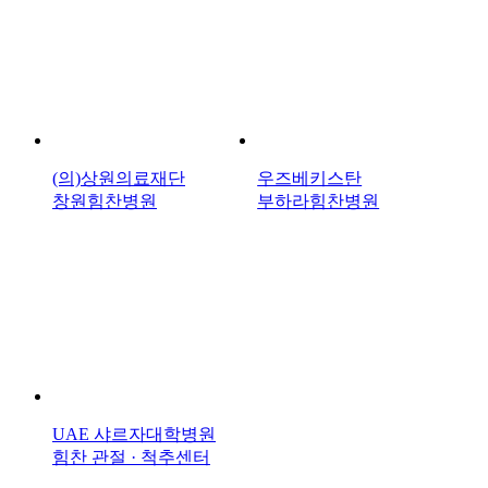
(의)상원의료재단
우즈베키스탄
창원힘찬병원
부하라힘찬병원
UAE 샤르자대학병원
힘찬 관절 · 척추센터