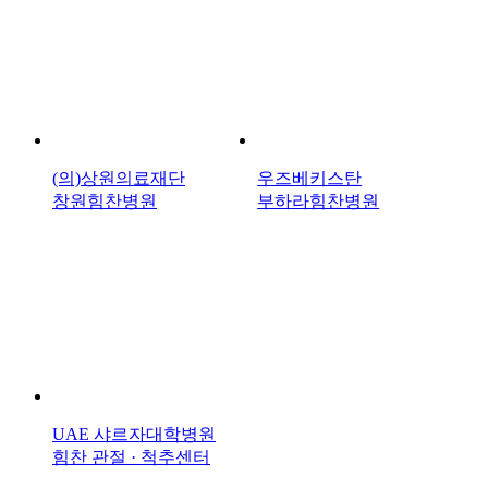
(의)상원의료재단
우즈베키스탄
창원힘찬병원
부하라힘찬병원
UAE 샤르자대학병원
힘찬 관절 · 척추센터