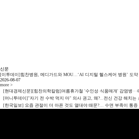
신문
[이투데이]
힘찬병원, 메디가드와 MOU…‘AI 디지털 헬스케어 병원’ 도약
2026-08-07
more >
[현대경제신문]
[힘찬의학칼럼]여름휴가철 '수인성·식품매개' 감염병··
[머니투데이]
"자기 전 수박 먹지 마" 의사 권고, 왜?...전신 건강 해치
[한국일보]
요즘 관절이 더 아픈 것도 열대야 때문?… 수면 부족이 통증