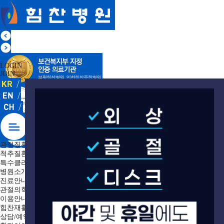
LOGIN
JOIN
관절질환
척추질환
특수클리닉
병원소개
진료안내
관절의학연구소
이용안내
힘찬재활
상담/예약