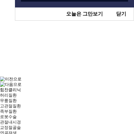
오늘은 그만보기
닫기
힘찬클리닉
허리질환
무릎질환
고관절질환
족부질환
로봇수술
관절내시경
교정절골술
연골재생