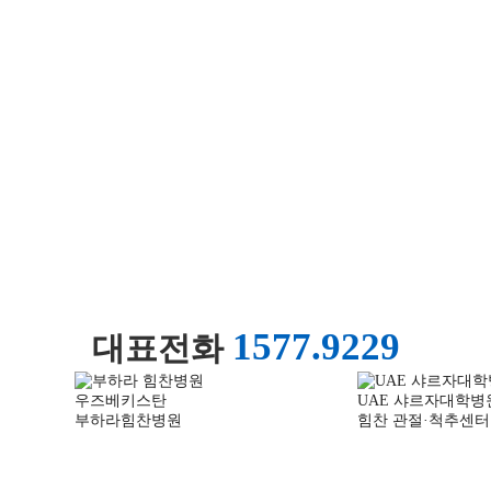
1577.9229
대표전화
우즈베키스탄
UAE 샤르자대학병
부하라힘찬병원
힘찬 관절·척추센터