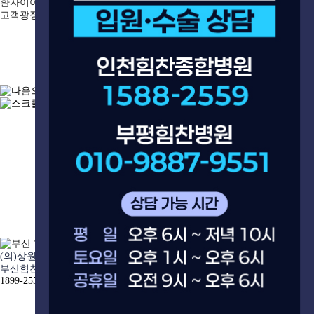
환자이야기
고객광장
(의)상원의료재단
(의)상원의료재단
부산힘찬병원
창원힘찬병원
1899-2555
1899-2224