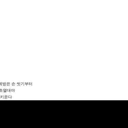
·예방은 손 씻기부터
는 초열대야
 키운다