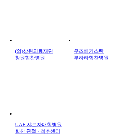
(의)상원의료재단
우즈베키스탄
창원힘찬병원
부하라힘찬병원
UAE 샤르자대학병원
힘찬 관절 · 척추센터